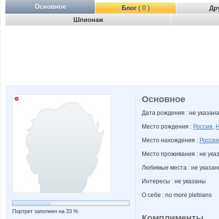
Основное
Блог
( 0 )
Др
Шпионаж
Основное
Дата рождения : не указан
Место рождения :
Россия
,
Н
Место нахождения :
Россия
Место проживания : не ука
Любимые места : не указа
Интересы : не указаны
О себе : no more plebians
Портрет заполнен на 33 %
Комплименты